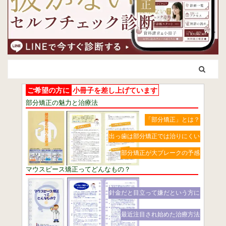
ご希望の方に
小冊子を差し上げています
部分矯正の魅力と治療法
「部分矯正」とは？
出っ歯は部分矯正では治りにくい
部分矯正が大ブレークの予感
マウスピース矯正ってどんなもの？
針金だと目立って嫌だという方に
最近注目され始めた治療方法