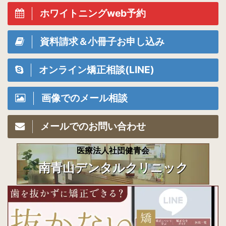
ホワイトニングweb予約
資料請求＆小冊子お申し込み
オンライン矯正相談(LINE)
画像でのメール相談
メールでのお問い合わせ
医療法人社団健青会
南青山デンタルクリニック