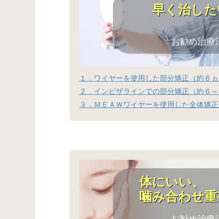
早く治した
お勧め治療
１．ワイヤーを使用した部分矯正（約６ヵ
２．インビザラインでの部分矯正（約６～
３．ＭＥＡＷワイヤーを使用した全体矯正
体にいい、
噛み合わせ重