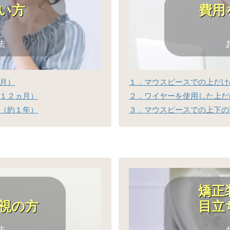
い方
費用
法
月）
１．マウスピースでの上だけの
１２ヵ月）
２．ワイヤーを使用した上だけ
（約１年）
３．マウスピースでの上下の
矯正
視の方
目立