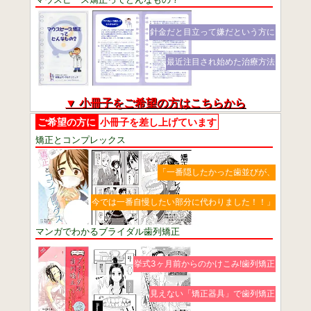
針金だと目立って嫌だという方に
最近注目され始めた治療方法
▼ 小冊子をご希望の方はこちらから
ご希望の方に
小冊子を差し上げています
矯正とコンプレックス
「一番隠したかった歯並びが、
今では一番自慢したい部分に代わりました！！」
マンガでわかるブライダル歯列矯正
挙式3ヶ月前からのかけこみ!歯列矯正
見えない「矯正器具」で歯列矯正