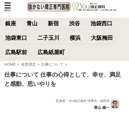
銀座
青山
新宿
渋谷
池袋西口
池袋東口
二子玉川
横浜
大阪梅田
広島駅前
広島紙屋町
HOME
>
経営理念
>
仕事について
>
仕事について 仕事の心得として、幸せ、満足
と感動、思いやりを
監修者：You矯正歯科 理事長・総院長
青山 健一