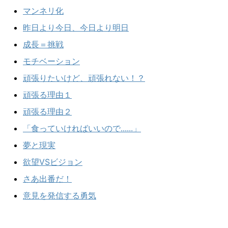
マンネリ化
昨日より今日、今日より明日
成長＝挑戦
モチベーション
頑張りたいけど、頑張れない！？
頑張る理由１
頑張る理由２
「食っていければいいので......」
夢と現実
欲望VSビジョン
さあ出番だ！
意見を発信する勇気