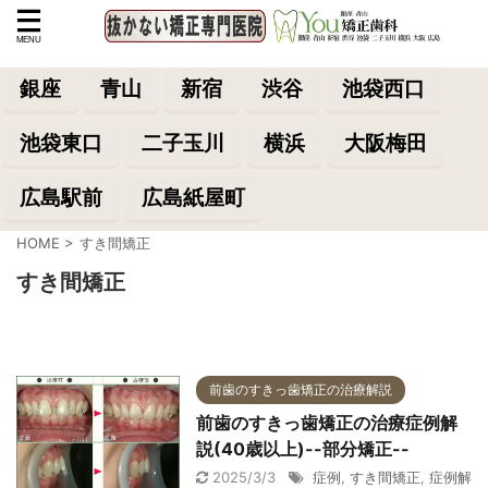
銀座
青山
新宿
渋谷
池袋西口
池袋東口
二子玉川
横浜
大阪梅田
広島駅前
広島紙屋町
HOME
>
すき間矯正
すき間矯正
前歯のすきっ歯矯正の治療解説
前歯のすきっ歯矯正の治療症例解
説(40歳以上)--部分矯正--
2025/3/3
症例
,
すき間矯正
,
症例解