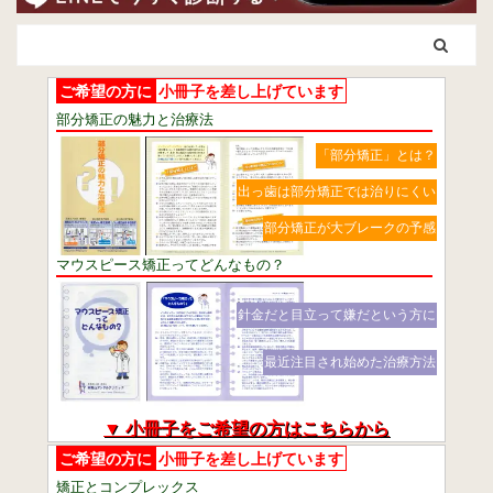
ご希望の方に
小冊子を差し上げています
部分矯正の魅力と治療法
「部分矯正」とは？
出っ歯は部分矯正では治りにくい
部分矯正が大ブレークの予感
マウスピース矯正ってどんなもの？
針金だと目立って嫌だという方に
最近注目され始めた治療方法
▼ 小冊子をご希望の方はこちらから
ご希望の方に
小冊子を差し上げています
矯正とコンプレックス