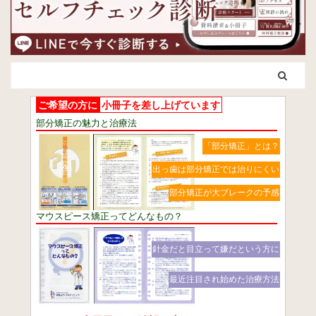
ご希望の方に
小冊子を差し上げています
部分矯正の魅力と治療法
「部分矯正」とは？
出っ歯は部分矯正では治りにくい
部分矯正が大ブレークの予感
マウスピース矯正ってどんなもの？
針金だと目立って嫌だという方に
最近注目され始めた治療方法