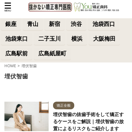
銀座
青山
新宿
渋谷
池袋西口
池袋東口
二子玉川
横浜
大阪梅田
広島駅前
広島紙屋町
HOME
>
埋伏智歯
埋伏智歯
矯正全般
埋伏智歯の抜歯手術をして矯正す
るケースをご解説｜埋伏智歯の放
置によるリスクもご紹介します