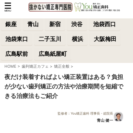
銀座
青山
新宿
渋谷
池袋西口
池袋東口
二子玉川
横浜
大阪梅田
広島駅前
広島紙屋町
HOME
>
歯列矯正カフェ
>
矯正全般
>
夜だけ装着すればよい矯正装置はある？負担
が少ない歯列矯正の方法や治療期間を短縮で
きる治療法もご紹介
監修者：You矯正歯科 理事長・総院長
青山 健一