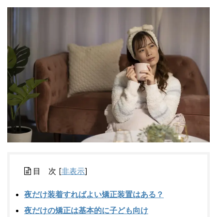
目 次
[
非表示
]
夜だけ装着すればよい矯正装置はある？
夜だけの矯正は基本的に子ども向け