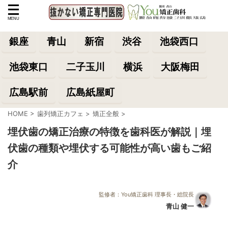
銀座
青山
新宿
渋谷
池袋西口
池袋東口
二子玉川
横浜
大阪梅田
広島駅前
広島紙屋町
HOME
>
歯列矯正カフェ
>
矯正全般
>
埋伏歯の矯正治療の特徴を歯科医が解説｜埋
伏歯の種類や埋伏する可能性が高い歯もご紹
介
監修者：You矯正歯科 理事長・総院長
青山 健一