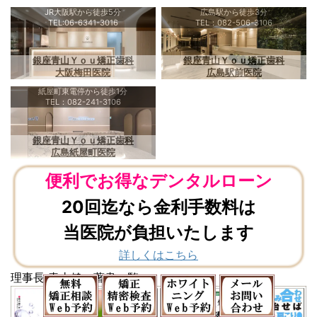
JR大阪駅から徒歩5分
広島駅から徒歩3分
TEL:06-6341-3016
TEL：082-506-3106
銀座青山Ｙｏｕ矯正歯科
銀座青山Ｙｏｕ矯正歯科
大阪梅田医院
広島駅前医院
紙屋町東電停から徒歩1分
TEL：082-241-3106
銀座青山Ｙｏｕ矯正歯科
広島紙屋町医院
便利でお得なデンタルローン
20回迄なら金利手数料は
当医院が負担いたします
詳しくはこちら
理事長 青山健一著書一覧