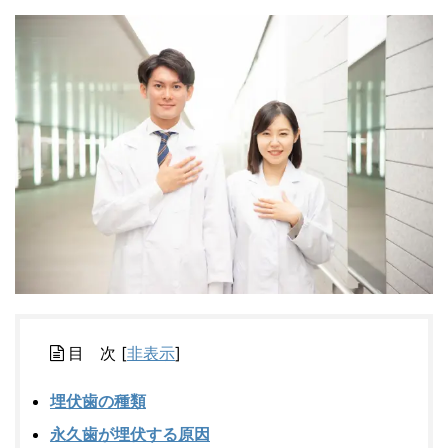
目 次
[
非表示
]
埋伏歯の種類
永久歯が埋伏する原因