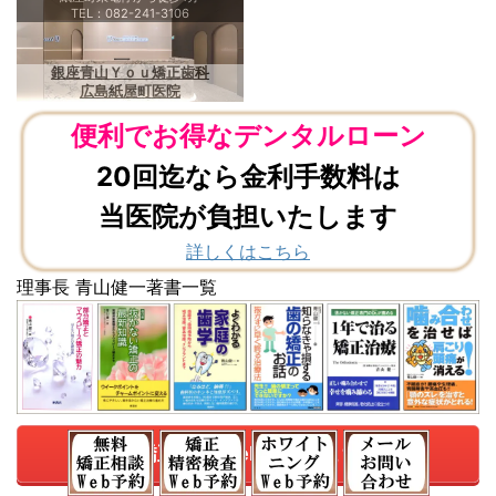
TEL：082-241-3106
銀座青山Ｙｏｕ矯正歯科
広島紙屋町医院
便利でお得なデンタルローン
20回迄なら金利手数料は
当医院が負担いたします
詳しくはこちら
理事長 青山健一著書一覧
無料矯正相談Web予約はこちら