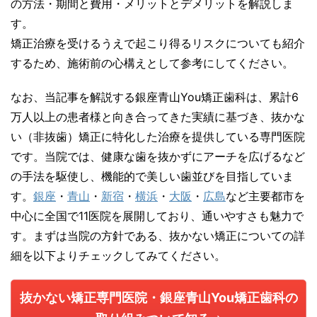
の方法・期間と費用・メリットとデメリットを解説しま
す。
矯正治療を受けるうえで起こり得るリスクについても紹介
するため、施術前の心構えとして参考にしてください。
なお、当記事を解説する銀座青山You矯正歯科は、累計6
万人以上の患者様と向き合ってきた実績に基づき、抜かな
い（非抜歯）矯正に特化した治療を提供している専門医院
です。当院では、健康な歯を抜かずにアーチを広げるなど
の手法を駆使し、機能的で美しい歯並びを目指していま
す。
銀座
・
青山
・
新宿
・
横浜
・
大阪
・
広島
など主要都市を
中心に全国で11医院を展開しており、通いやすさも魅力で
す。まずは当院の方針である、抜かない矯正についての詳
細を以下よりチェックしてみてください。
抜かない矯正専門医院・銀座青山You矯正歯科の