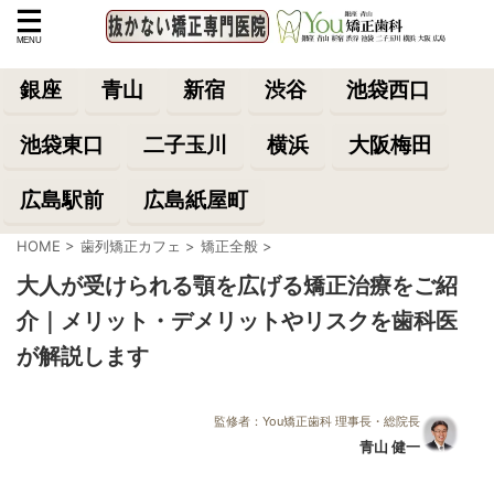
銀座
青山
新宿
渋谷
池袋西口
池袋東口
二子玉川
横浜
大阪梅田
広島駅前
広島紙屋町
HOME
>
歯列矯正カフェ
>
矯正全般
>
大人が受けられる顎を広げる矯正治療をご紹
介｜メリット・デメリットやリスクを歯科医
が解説します
監修者：You矯正歯科 理事長・総院長
青山 健一