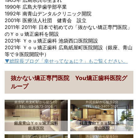
1990年 広島大学歯学部卒業
1992年 南青山デンタルクリニック開院
2001年 医療法人社団 健青会 設立
2011年 2011年 日本で初めての「抜かない矯正専門医院」
のＹｏｕ矯正歯科を開設
2021年 Ｙｏｕ矯正歯科 池袋西口医院開設
2021年 Ｙｏｕ矯正歯科 広島紙屋町医院開設（銀座、青山
等で９医院開院中）
▼総院長ブログ「幸せってなぁに？」もご覧ください。
抜かない矯正専門医院 You矯正歯科医院グ
ループ
銀座駅,有楽町駅から徒歩1分
外苑前駅から徒歩2分
TEL：03-3573-3106
TEL：03-3401-3101
銀座青山Ｙｏｕ矯正歯科
銀座青山Ｙｏｕ矯正歯科
銀座医院
青山医院
新宿駅から徒歩8分
渋谷駅駅から徒歩5分