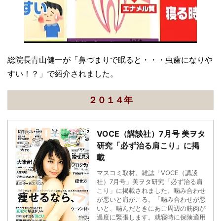
総院長青山健一が「鼻づまりで眠ると・・・虫歯になりや
すい！？」で紹介されました。
２０１４年
VOCE（講談社）7月号 美ヲタ
研究「必ず治る肩こり」に掲
載
マスコミ取材。雑誌「VOCE（講談
社）7月号」美ヲタ研究「必ず治る肩
こり」に掲載されました。噛み合わせ
が悪いと肩がこる。「噛み合わせが悪
いと、噛んだときにあご周辺の筋肉が
過度に緊張します。就寝時に保険適用