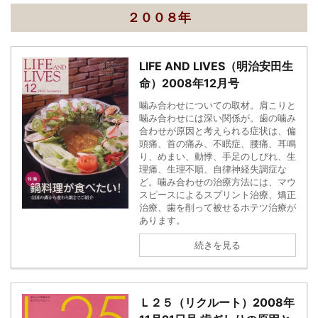
２００８年
LIFE AND LIVES（明治安田生
命）2008年12月号
噛み合わせについての取材。肩こりと
噛み合わせには深い関係が。歯の噛み
合わせが原因と考えられる症状は、偏
頭痛、首の痛み、不眠症、腰痛、耳鳴
り、めまい、動悸、手足のしびれ、生
理痛、生理不順、自律神経失調症な
ど。噛み合わせの治療方法には、マウ
スピースによるスプリント治療、矯正
治療、歯を削って被せるホテツ治療が
あります。
続きを見る
Ｌ２５（リクルート）2008年