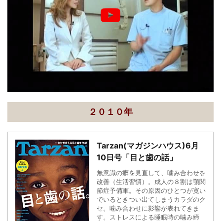
２０１０年
Tarzan(マガジンハウス)6月
10日号「目と歯の話」
無意識の癖を見直して、噛み合わせを
改善（生活習慣）。成人の８割は顎関
節症予備軍。その原因のひとつが寛い
でいるときつい出てしまうカラダのク
セ。噛み合わせに影響が表れてきま
す。ストレスによる睡眠時の噛み締