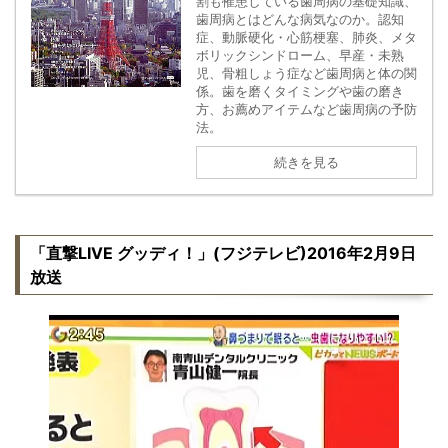
割も罹患している歯周病の基礎知識、
歯周病とはどんな病気なのか。認知
症、動脈硬化・心筋梗塞、肺炎、メタ
ボリックシンドローム、早産・未熟
児、骨粗しょう症など歯周病と体の関
係。歯を磨くタイミングや歯の磨き
方、お薦めアイテムなど歯周病の予防
法。
続きを見る
「直撃LIVE グッディ！」(フジテレビ)2016年2月9日
放送