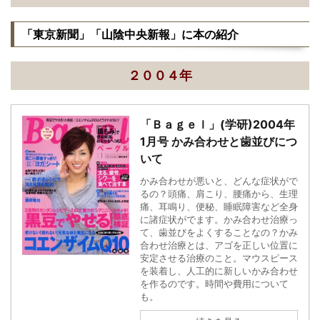
「東京新聞」「山陰中央新報」に本の紹介
２００４年
「Ｂａｇｅｌ」(学研)2004年
1月号 かみ合わせと歯並びにつ
いて
かみ合わせが悪いと、どんな症状がで
るの？頭痛、肩こり、腰痛から、生理
痛、耳鳴り、便秘、睡眠障害など全身
に諸症状がでます。かみ合わせ治療っ
て、歯並びをよくすることなの？かみ
合わせ治療とは、アゴを正しい位置に
安定させる治療のこと。マウスピース
を装着し、人工的に新しいかみ合わせ
を作るのです。時間や費用について
も。