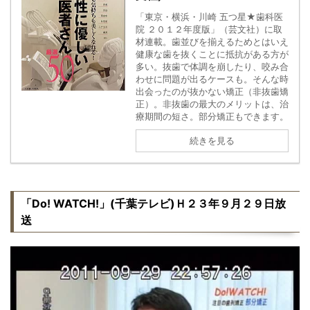
「東京・横浜・川崎 五つ星★歯科医
院 ２０１２年度版」（芸文社）に取
材連載。歯並びを揃えるためとはいえ
健康な歯を抜くことに抵抗がある方が
多い。抜歯で体調を崩したり、咬み合
わせに問題が出るケースも。そんな時
出会ったのが抜かない矯正（非抜歯矯
正）。非抜歯の最大のメリットは、治
療期間の短さ。部分矯正もできます。
続きを見る
「Do! WATCH!」(千葉テレビ)Ｈ２３年９月２９日放
送