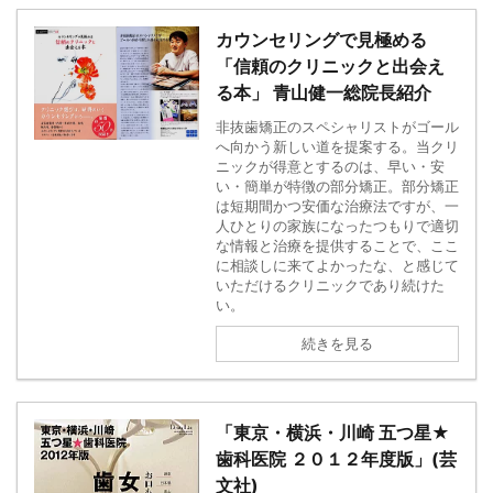
カウンセリングで見極める
「信頼のクリニックと出会え
る本」 青山健一総院長紹介
非抜歯矯正のスペシャリストがゴール
へ向かう新しい道を提案する。当クリ
ニックが得意とするのは、早い・安
い・簡単が特徴の部分矯正。部分矯正
は短期間かつ安価な治療法ですが、一
人ひとりの家族になったつもりで適切
な情報と治療を提供することで、ここ
に相談しに来てよかったな、と感じて
いただけるクリニックであり続けた
い。
続きを見る
「東京・横浜・川崎 五つ星★
歯科医院 ２０１２年度版」(芸
文社)