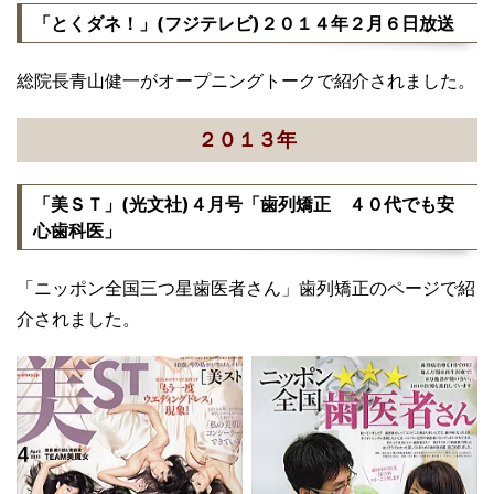
「とくダネ！」(フジテレビ)２０１４年２月６日放送
総院長青山健一がオープニングトークで紹介されました。
２０１３年
「美ＳＴ」(光文社)４月号「歯列矯正 ４０代でも安
心歯科医」
「ニッポン全国三つ星歯医者さん」歯列矯正のページで紹
介されました。