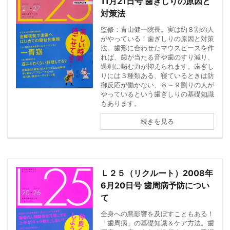
11月21日号 歯ぎしりの原因と
対策法
監修：青山健一院長。実は約８割の人
がやっている！歯ぎしりの原因と対策
法。歯形に合わせたマウスピースを作
れば、歯が当たる音や歯のすり減り、
過剰に噛む力が抑えられます。歯ぎし
りには３種類ある、寝ているときは防
御反応が働かない、８～９割りの人が
やっているという歯ぎしりの基礎知識
もあります。
続きを見る
Ｌ２５（リクルート）2008年
6月20日号 歯周病予防につい
て
全身への悪影響を及ぼすこともある！
「歯周病」の基礎知識＆ケア方法。歯