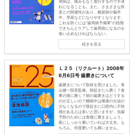
周病は、痛みもなく進行するので手遅
れになることも。また、さまざまな疾
患との関連性があり、糖尿病や脳卒
中、早産などになりやすくなります。
これを防ぐには“歯周病予備軍”の段階
できちんとケアして歯周病になるのを
食い止めなければならない。
続きを見る
Ｌ２５（リクルート）2008年
6月6日号 歯磨きについて
歯磨きについて取材を受けました。青
山健一院長監修。朝起きたら磨く？食
事の後に磨く？朝の歯磨きはどうする
のが正しいの？睡眠中は唾液の分泌が
少なくなるので寝起きに口腔内に不快
感がある人は多いと思いますが、虫歯
予防のためには食後に磨きましょう。
夜にしっかり磨いていれば大丈夫。も
ちろん、何度磨いても構いません。