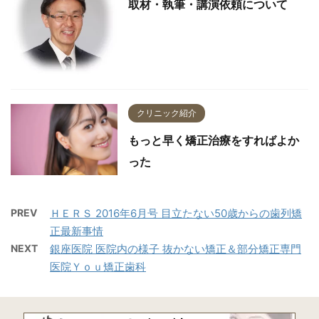
取材・執筆・講演依頼について
クリニック紹介
もっと早く矯正治療をすればよか
った
PREV
ＨＥＲＳ 2016年6月号 目立たない50歳からの歯列矯
正最新事情
NEXT
銀座医院 医院内の様子 抜かない矯正＆部分矯正専門
医院Ｙｏｕ矯正歯科