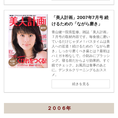
「美人計画」2007年7月号 続
けるための「ながら磨き」
青山健一院長監修。雑誌「美人計画」
７月号の取材内容です。毎食後に磨い
ているだけじゃダメ！バスタイムは美
人への近道！続けるための「ながら磨
き」しっかり磨くべき歯とは？最初は
ハミガキ粉なしで。小刻みにブラッシ
ング。寝る前だからより効果的。すぐ
鏡でチェック。お風呂は食事のあと
に。デンタルクリーニングもおスス
メ。
続きを見る
２００６年