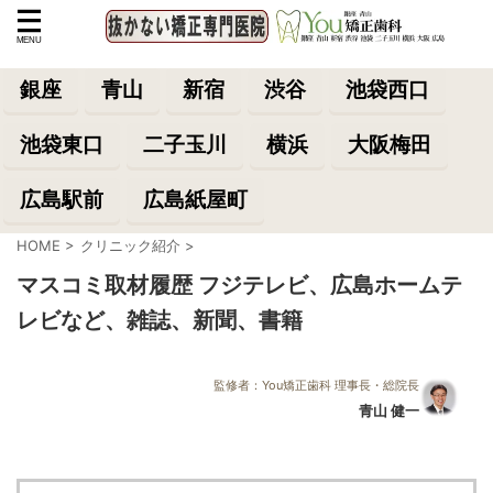
銀座
青山
新宿
渋谷
池袋西口
池袋東口
二子玉川
横浜
大阪梅田
広島駅前
広島紙屋町
HOME
>
クリニック紹介
>
マスコミ取材履歴 フジテレビ、広島ホームテ
レビなど、雑誌、新聞、書籍
監修者：You矯正歯科 理事長・総院長
青山 健一