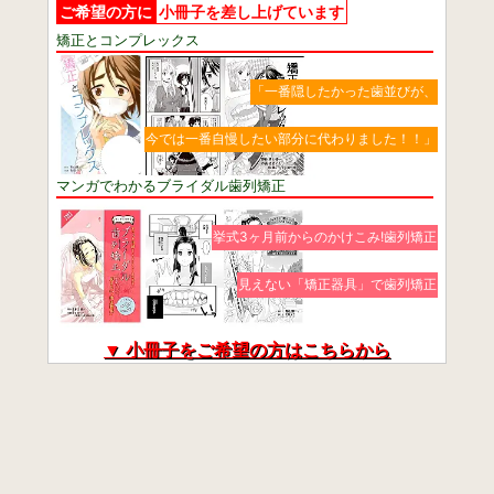
ご希望の方に
小冊子を差し上げています
矯正とコンプレックス
「一番隠したかった歯並びが、
今では一番自慢したい部分に代わりました！！」
マンガでわかるブライダル歯列矯正
挙式3ヶ月前からのかけこみ!歯列矯正
見えない「矯正器具」で歯列矯正
▼ 小冊子をご希望の方はこちらから