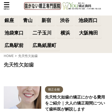
銀座
青山
新宿
渋谷
池袋西口
池袋東口
二子玉川
横浜
大阪梅田
広島駅前
広島紙屋町
HOME
>
先天性欠如歯
先天性欠如歯
矯正全般
先天性欠如歯の矯正にかかる費用
をご紹介｜大人の矯正期間につい
て歯科医が解説します