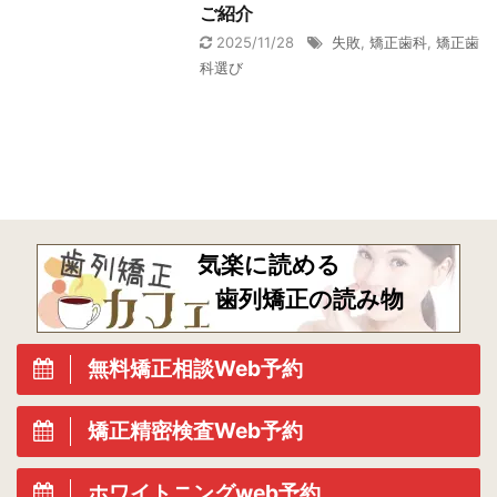
ご紹介
2025/11/28
失敗
,
矯正歯科
,
矯正歯
科選び
気楽に読める
歯列矯正の読み物
無料矯正相談Web予約
矯正精密検査Web予約
ホワイトニングweb予約