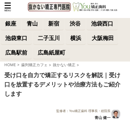
銀座
青山
新宿
渋谷
池袋西口
池袋東口
二子玉川
横浜
大阪梅田
広島駅前
広島紙屋町
HOME
>
歯列矯正カフェ
>
抜かない矯正
>
受け口を自力で矯正するリスクを解説｜受け
口を放置するデメリットや治療方法もご紹介
します
監修者：You矯正歯科 理事長・総院長
青山 健一