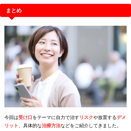
まとめ
今回は
受け口
をテーマに自力で治す
リスク
や放置する
デメ
リット
、具体的な
治療方法
などをご紹介してきました。