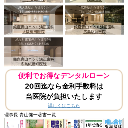
JR大阪駅から徒歩5分
広島駅から徒歩3分
TEL:06-6341-3016
TEL：082-506-3106
銀座青山Ｙｏｕ矯正歯科
銀座青山Ｙｏｕ矯正歯科
大阪梅田医院
広島駅前医院
紙屋町東電停から徒歩1分
TEL：082-241-3106
銀座青山Ｙｏｕ矯正歯科
広島紙屋町医院
便利でお得なデンタルローン
20回迄なら金利手数料は
当医院が負担いたします
詳しくはこちら
理事長 青山健一著書一覧