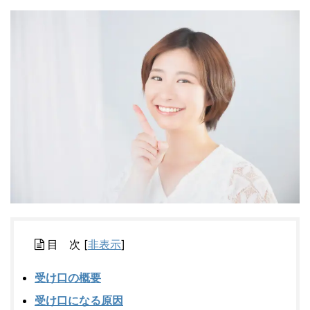
目 次
[
非表示
]
受け口の概要
受け口になる原因