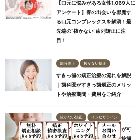
【口元に悩みがある女性1,069人に
アンケート】春の出会いを邪魔す
る口元コンプレックスを解消！最
先端の“抜かない”歯列矯正に注
目！
部分矯正
抜かない矯正
すきっ歯の矯正治療の流れを解説
｜歯科医がすきっ歯矯正のメリッ
トや治療期間・費用をご紹介
抜かない矯正
インビザライン
インビザラインで非抜歯矯正が可
能な理由を歯科医が解説｜非抜歯