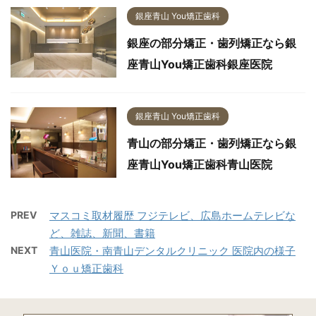
銀座青山 You矯正歯科
銀座の部分矯正・歯列矯正なら銀
座青山You矯正歯科銀座医院
銀座青山 You矯正歯科
青山の部分矯正・歯列矯正なら銀
座青山You矯正歯科青山医院
PREV
マスコミ取材履歴 フジテレビ、広島ホームテレビな
ど、雑誌、新聞、書籍
NEXT
青山医院・南青山デンタルクリニック 医院内の様子
Ｙｏｕ矯正歯科