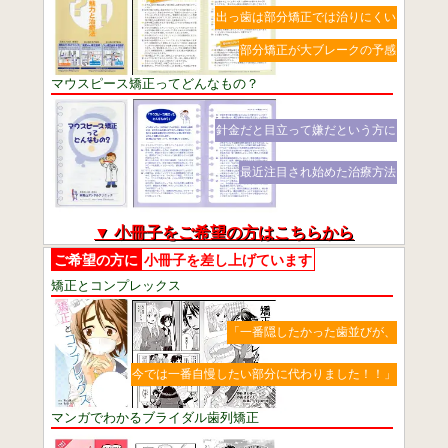
出っ歯は部分矯正では治りにくい
部分矯正が大ブレークの予感
マウスピース矯正ってどんなもの？
針金だと目立って嫌だという方に
最近注目され始めた治療方法
▼ 小冊子をご希望の方はこちらから
ご希望の方に
小冊子を差し上げています
矯正とコンプレックス
「一番隠したかった歯並びが、
今では一番自慢したい部分に代わりました！！」
マンガでわかるブライダル歯列矯正