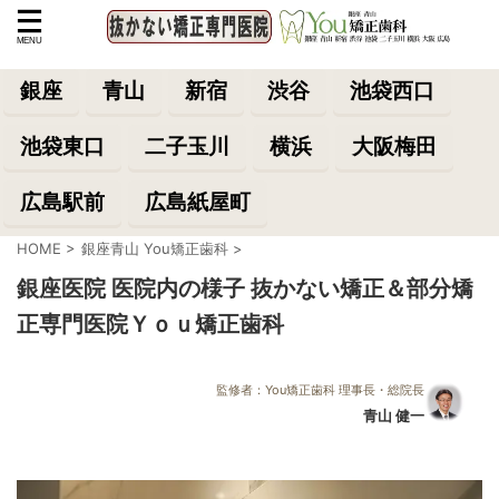
銀座
青山
新宿
渋谷
池袋西口
池袋東口
二子玉川
横浜
大阪梅田
広島駅前
広島紙屋町
HOME
>
銀座青山 You矯正歯科
>
銀座医院 医院内の様子 抜かない矯正＆部分矯
正専門医院Ｙｏｕ矯正歯科
監修者：You矯正歯科 理事長・総院長
青山 健一