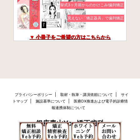
挙式3ヶ月前からのかけこみ!歯列矯正
見えない「矯正器具」で歯列矯正
▼ 小冊子をご希望の方はこちらから
プライバシーポリシー
取材・執筆・講演依頼について
サイ
トマップ
施設基準について
医療DX推進および電子的診療情
報連携体制について
銀座青山You矯正歯科
© 2026 銀座青山You矯正歯科