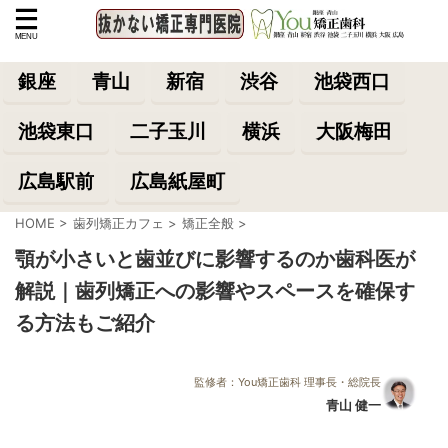
銀座
青山
新宿
渋谷
池袋西口
池袋東口
二子玉川
横浜
大阪梅田
広島駅前
広島紙屋町
HOME
>
歯列矯正カフェ
>
矯正全般
>
顎が小さいと歯並びに影響するのか歯科医が
解説｜歯列矯正への影響やスペースを確保す
る方法もご紹介
監修者：You矯正歯科 理事長・総院長
青山 健一