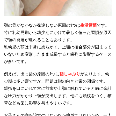
顎の骨がなかなか発達しない原因の1つは
生活習慣
です。
特に乳幼児期から幼少期にかけて著しく偏った習慣が原因
で顎の発達が遅れることもあります。
乳幼児の顎は非常に柔らかく、上顎は接合部分が固まって
いないため変形したまま成長すると歯列に影響するケース
が多いです。
例えば、出っ歯の原因の1つに
指しゃぶり
があります。幼
少期に多い癖ですが、問題は指の向きと歯の関係です。
親指を口にいれて常に前歯や上顎に触れていると歯に余計
な圧力がかかり上顎が突出します。他にも頬杖をつく、猫
背なども歯に影響を与えやすいです。
お子さんの癖を治すのはなかなか簡単ではないため、一人