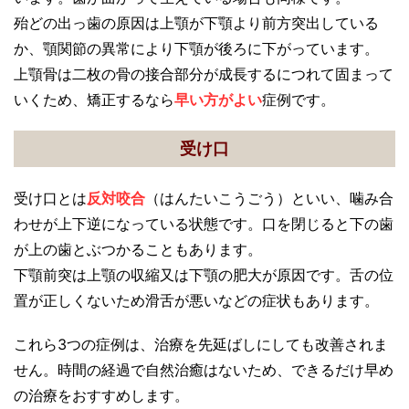
殆どの出っ歯の原因は上顎が下顎より前方突出している
か、顎関節の異常により下顎が後ろに下がっています。
上顎骨は二枚の骨の接合部分が成長するにつれて固まって
いくため、矯正するなら
早い方がよい
症例です。
受け口
受け口とは
反対咬合
（はんたいこうごう）といい、噛み合
わせが上下逆になっている状態です。口を閉じると下の歯
が上の歯とぶつかることもあります。
下顎前突は上顎の収縮又は下顎の肥大が原因です。舌の位
置が正しくないため滑舌が悪いなどの症状もあります。
これら3つの症例は、治療を先延ばしにしても改善されま
せん。時間の経過で自然治癒はないため、できるだけ早め
の治療をおすすめします。