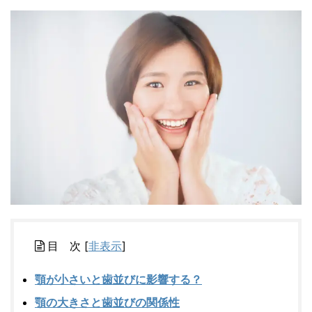
目 次
[
非表示
]
顎が小さいと歯並びに影響する？
顎の大きさと歯並びの関係性