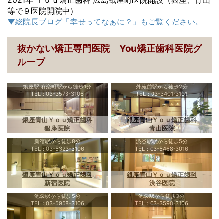
等で９医院開院中）
▼総院長ブログ「幸せってなぁに？」もご覧ください。
抜かない矯正専門医院 You矯正歯科医院グ
ループ
銀座駅,有楽町駅から徒歩1分
外苑前駅から徒歩2分
TEL：03-3573-3106
TEL：03-3401-3101
銀座青山Ｙｏｕ矯正歯科
銀座青山Ｙｏｕ矯正歯科
銀座医院
青山医院
新宿駅から徒歩8分
渋谷駅駅から徒歩5分
TEL：03-5323-3106
TEL：03-5468-3016
銀座青山Ｙｏｕ矯正歯科
銀座青山Ｙｏｕ矯正歯科
新宿医院
渋谷医院
池袋駅から徒歩5分
池袋駅から徒歩3分
TEL：03-5958-3106
TEL：03-3590-3106