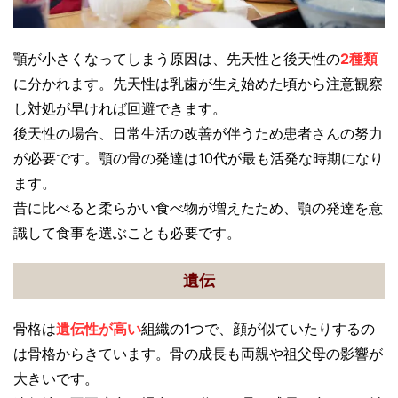
顎が小さくなってしまう原因は、先天性と後天性の
2種類
に分かれます。先天性は乳歯が生え始めた頃から注意観察
し対処が早ければ回避できます。
後天性の場合、日常生活の改善が伴うため患者さんの努力
が必要です。顎の骨の発達は10代が最も活発な時期になり
ます。
昔に比べると柔らかい食べ物が増えたため、顎の発達を意
識して食事を選ぶことも必要です。
遺伝
骨格は
遺伝性が高い
組織の1つで、顔が似ていたりするの
は骨格からきています。骨の成長も両親や祖父母の影響が
大きいです。