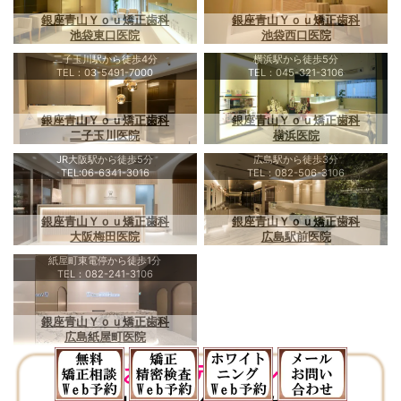
銀座青山Ｙｏｕ矯正歯科
銀座青山Ｙｏｕ矯正歯科
池袋東口医院
池袋西口医院
二子玉川駅から徒歩4分
横浜駅から徒歩5分
TEL：03-5491-7000
TEL：045-321-3106
銀座青山Ｙｏｕ矯正歯科
銀座青山Ｙｏｕ矯正歯科
二子玉川医院
横浜医院
JR大阪駅から徒歩5分
広島駅から徒歩3分
TEL:06-6341-3016
TEL：082-506-3106
銀座青山Ｙｏｕ矯正歯科
銀座青山Ｙｏｕ矯正歯科
大阪梅田医院
広島駅前医院
紙屋町東電停から徒歩1分
TEL：082-241-3106
銀座青山Ｙｏｕ矯正歯科
広島紙屋町医院
便利でお得なデンタルローン