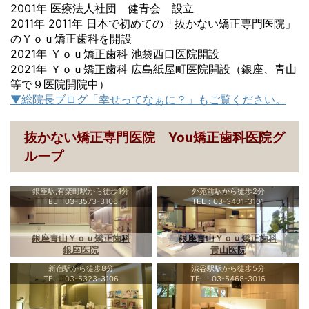
2001年 医療法人社団 健青会 設立
2011年 2011年 日本で初めての「抜かない矯正専門医院」
のＹｏｕ矯正歯科を開設
2021年 Ｙｏｕ矯正歯科 池袋西口医院開設
2021年 Ｙｏｕ矯正歯科 広島紙屋町医院開設（銀座、青山
等で９医院開院中）
▼総院長ブログ「幸せってなぁに？」もご覧ください。
抜かない矯正専門医院 You矯正歯科医院グ
ループ
銀座駅,有楽町駅から徒歩1分
外苑前駅から徒歩2分
TEL：03-3573-3106
TEL：03-3401-3101
銀座青山Ｙｏｕ矯正歯科
銀座青山Ｙｏｕ矯正歯科
銀座医院
青山医院
新宿駅から徒歩8分
渋谷駅駅から徒歩5分
TEL：03-5323-3106
TEL：03-5468-3016