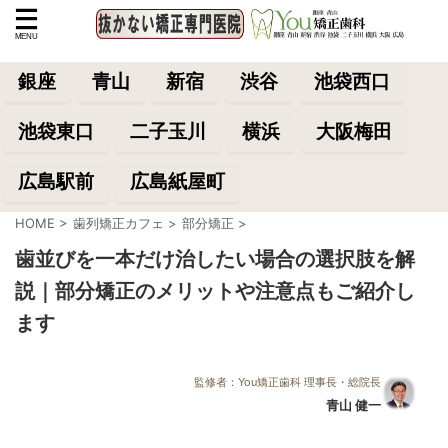
銀座
青山
新宿
渋谷
池袋西口
池袋東口
二子玉川
横浜
大阪梅田
広島駅前
広島紙屋町
HOME
>
歯列矯正カフェ
>
部分矯正
>
歯並びを一本だけ治したい場合の選択肢を解
説｜部分矯正のメリットや注意点もご紹介し
ます
監修者：You矯正歯科 理事長・総院長
青山 健一