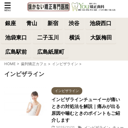
銀座
青山
新宿
渋谷
池袋西口
池袋東口
二子玉川
横浜
大阪梅田
広島駅前
広島紙屋町
HOME
>
歯列矯正カフェ
>
インビザライン
>
インビザライン
インビザライン
インビザラインチューイーが痛い
ときの対処法を解説｜痛みが出る
原因や噛むときのポイントもご紹
介します
2025/11/11
インビザライン
,
チュー