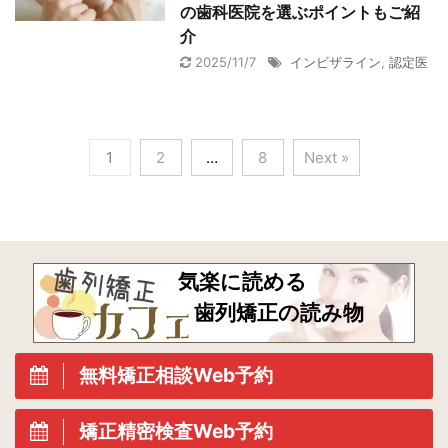
の歯科医院を選ぶポイントもご紹
介
2025/11/7
インビザライン
,
認定医
1
2
…
8
Next »
気楽に読める
歯列矯正の読み物
無料矯正相談Web予約
矯正精密検査Web予約