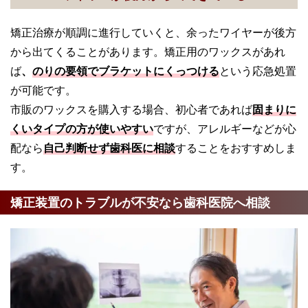
矯正治療が順調に進行していくと、余ったワイヤーが後方
から出てくることがあります。矯正用のワックスがあれ
ば
、
のりの要領でブラケットにくっつける
という応急処置
が可能です。
市販のワックスを購入する場合、初心者であれば
固まりに
くいタイプの方が使いやすい
ですが、アレルギーなどが心
配なら
自己判断せず歯科医に相談
することをおすすめしま
す。
矯正装置のトラブルが不安なら歯科医院へ相談