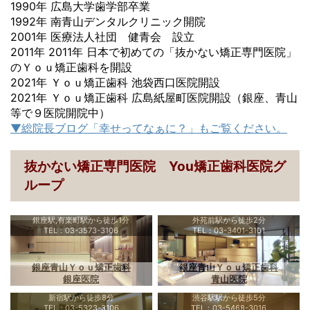
1990年 広島大学歯学部卒業
1992年 南青山デンタルクリニック開院
2001年 医療法人社団 健青会 設立
2011年 2011年 日本で初めての「抜かない矯正専門医院」
のＹｏｕ矯正歯科を開設
2021年 Ｙｏｕ矯正歯科 池袋西口医院開設
2021年 Ｙｏｕ矯正歯科 広島紙屋町医院開設（銀座、青山
等で９医院開院中）
▼総院長ブログ「幸せってなぁに？」もご覧ください。
抜かない矯正専門医院 You矯正歯科医院グ
ループ
銀座駅,有楽町駅から徒歩1分
外苑前駅から徒歩2分
TEL：03-3573-3106
TEL：03-3401-3101
銀座青山Ｙｏｕ矯正歯科
銀座青山Ｙｏｕ矯正歯科
銀座医院
青山医院
新宿駅から徒歩8分
渋谷駅駅から徒歩5分
TEL：03-5323-3106
TEL：03-5468-3016