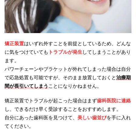
矯正装置
はいずれ外すことを前提としているため、どんな
に気をつけていても
トラブルが発生
してしまうことがあり
ます。
パワーチェーンやブラケットが外れてしまった場合は自分
で応急処置も可能ですが、そのまま放置しておくと
治療期
間が長引いてしまう
ことになりかねません。
矯正装置でトラブルが起こった場合はまず
歯科医院に連絡
し、できるだけ早く受診することをおすすめします。
自分にあった歯科医を見つけて、
美しい歯並び
を手に入れ
てください。