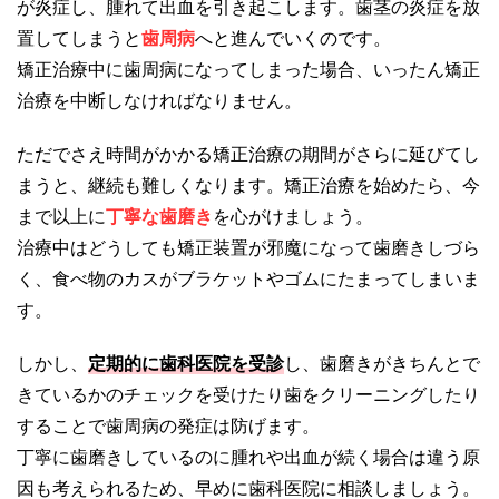
が炎症し、腫れて出血を引き起こします。歯茎の炎症を放
置してしまうと
歯周病
へと進んでいくのです。
矯正治療中に歯周病になってしまった場合、いったん矯正
治療を中断しなければなりません。
ただでさえ時間がかかる矯正治療の期間がさらに延びてし
まうと、継続も難しくなります。矯正治療を始めたら、今
まで以上に
丁寧な歯磨き
を心がけましょう。
治療中はどうしても矯正装置が邪魔になって歯磨きしづら
く、食べ物のカスがブラケットやゴムにたまってしまいま
す。
しかし、
定期的に歯科医院を受診
し、歯磨きがきちんとで
きているかのチェックを受けたり歯をクリーニングしたり
することで歯周病の発症は防げます。
丁寧に歯磨きしているのに腫れや出血が続く場合は違う原
因も考えられるため、早めに歯科医院に相談しましょう。