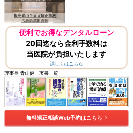
銀座青山Ｙｏｕ矯正歯科
広島紙屋町医院
便利でお得なデンタルローン
20回迄なら金利手数料は
当医院が負担いたします
詳しくはこちら
理事長 青山健一著書一覧
無料矯正相談Web予約はこちら