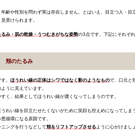
、年齢や性別を問わず実は存在しません。とはいえ、目立つ人・目
く見受けられます。
たるみ・肌の乾燥・うつむきがちな姿勢
の3点です。下記にそれぞ
頬のたるみ
です。
ほうれい線の正体はシワではなく影のようなもの
で、口元と
のように見えています。
やすく、結果としてほうれい線が濃くなってしまうのです。
ほうれい線を目立たせたくないがために笑顔も控えめになってしま
い悪循環になる原因です。
ーニングを行うなどして
頬をリフトアップさせる
ように心がけまし