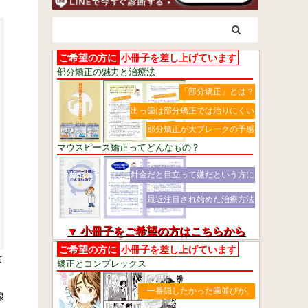
ご希望の方に
小冊子を差し上げています
部分矯正の魅力と治療法
「部分矯正」とは？
出っ歯は部分矯正では治りにくい
部分矯正が大ブレークの予感
マウスピース矯正ってどんなもの？
針金だと目立って嫌だという方に
最近注目され始めた治療方法
▼ 小冊子をご希望の方はこちらから
ご希望の方に
小冊子を差し上げています
ま
矯正とコンプレックス
「一番隠したかった歯並びが、
線