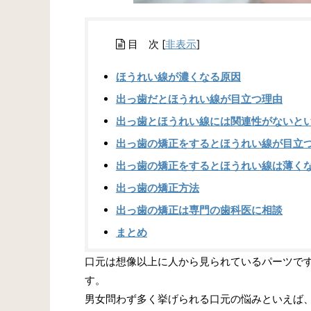
目 次
[
非表示
]
ほうれい線が濃くなる原因
出っ歯だとほうれい線が目立つ理由
出っ歯とほうれい線には関連性がないと
出っ歯の矯正をするとほうれい線が目立
出っ歯の矯正をするとほうれい線は薄く
出っ歯の矯正方法
出っ歯の矯正は専門の歯科医に相談
まとめ
口元は想像以上に人から見られているパーツで
す。
男女問わず多く挙げられる口元の悩みといえば