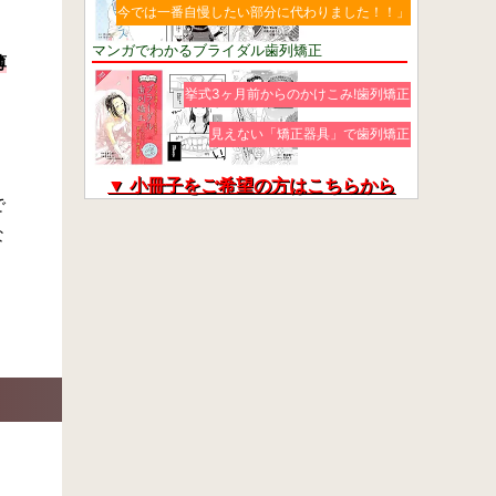
今では一番自慢したい部分に代わりました！！」
マンガでわかるブライダル歯列矯正
薄
挙式3ヶ月前からのかけこみ!歯列矯正
見えない「矯正器具」で歯列矯正
▼ 小冊子をご希望の方はこちらから
で
な