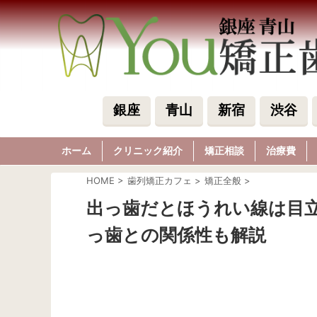
銀座
青山
新宿
渋谷
ホーム
クリニック紹介
矯正相談
治療費
HOME
>
歯列矯正カフェ
>
矯正全般
>
出っ歯だとほうれい線は目
っ歯との関係性も解説