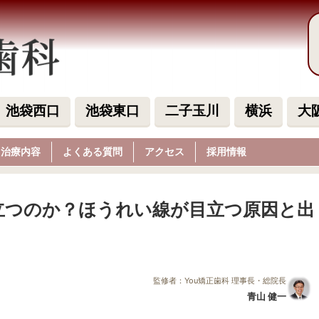
池袋西口
池袋東口
二子玉川
横浜
大
治療内容
よくある質問
アクセス
採用情報
立つのか？ほうれい線が目立つ原因と出
監修者：You矯正歯科 理事長・総院長
青山 健一