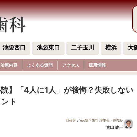
池袋西口
池袋東口
二子玉川
横浜
大
治療内容
よくある質問
アクセス
採用情報
読】「4人に1人」が後悔？失敗しない
イント
監修者：You矯正歯科 理事長・総院長
青山 健一