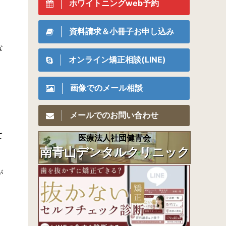
ホワイトニングweb予約
資料請求＆小冊子お申し込み
な
オンライン矯正相談(LINE)
画像でのメール相談
メールでのお問い合わせ
て
医療法人社団健青会
南青山デンタルクリニック
が