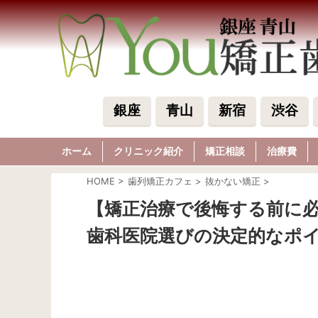
銀座
青山
新宿
渋谷
ホーム
クリニック紹介
矯正相談
治療費
HOME
>
歯列矯正カフェ
>
抜かない矯正
>
【矯正治療で後悔する前に必
歯科医院選びの決定的なポ