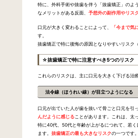
特に、外科手術や抜歯を伴う「抜歯矯正」のよ
なメリットがある反面、
予想外の副作用やリス
口元が大きく変わることによって、
「今まで気
す。
抜歯矯正で特に後悔の原因となりやすいリスク
☆抜歯矯正で特に注意すべき5つのリスク
これらのリスクは、主に口元を大きく下げる治
法令線（ほうれい線）が目立つようになる
口元が出ていた人が歯を抜いて骨ごと口元を引
んだように感じる
ことがあります。これは、太
特に40代、50代と年齢が上がるにつれて、若
ます。
抜歯矯正の最も大きなリスク
の一つです