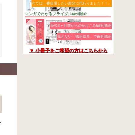
今では一番自慢したい部分に代わりました！！」
マンガでわかるブライダル歯列矯正
挙式3ヶ月前からのかけこみ!歯列矯正
見えない「矯正器具」で歯列矯正
▼ 小冊子をご希望の方はこちらから
と