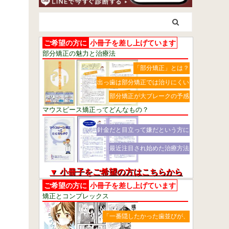
ご希望の方に
小冊子を差し上げています
部分矯正の魅力と治療法
「部分矯正」とは？
出っ歯は部分矯正では治りにくい
部分矯正が大ブレークの予感
マウスピース矯正ってどんなもの？
針金だと目立って嫌だという方に
最近注目され始めた治療方法
▼ 小冊子をご希望の方はこちらから
ご希望の方に
小冊子を差し上げています
矯正とコンプレックス
「一番隠したかった歯並びが、