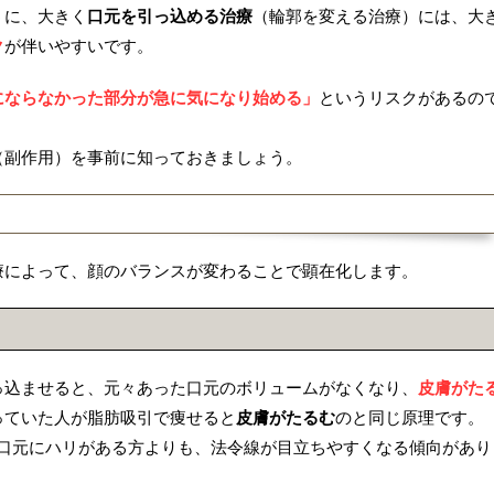
うに、大きく
口元を引っ込める治療
（輪郭を変える治療）には、大
ク
が伴いやすいです。
にならなかった部分が急に気になり始める」
というリスクがあるの
（副作用）を事前に知っておきましょう。
療によって、顔のバランスが変わることで顕在化します。
っ込ませると、元々あった口元のボリュームがなくなり、
皮膚がた
っていた人が脂肪吸引で痩せると
皮膚がたるむ
のと同じ原理です。
く口元にハリがある方よりも、法令線が目立ちやすくなる傾向があり
。