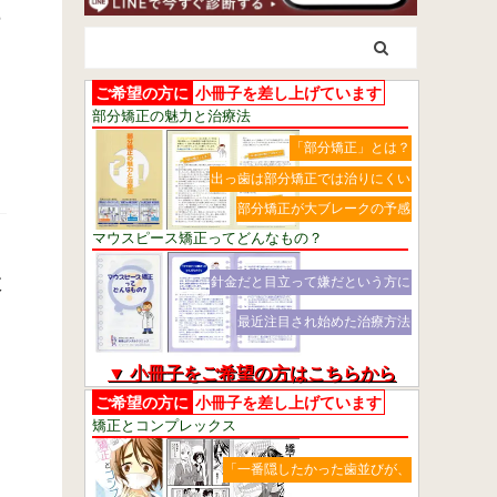
あ
ご希望の方に
小冊子を差し上げています
部分矯正の魅力と治療法
「部分矯正」とは？
出っ歯は部分矯正では治りにくい
部分矯正が大ブレークの予感
マウスピース矯正ってどんなもの？
抜
針金だと目立って嫌だという方に
最近注目され始めた治療方法
▼ 小冊子をご希望の方はこちらから
ご希望の方に
小冊子を差し上げています
矯正とコンプレックス
「一番隠したかった歯並びが、