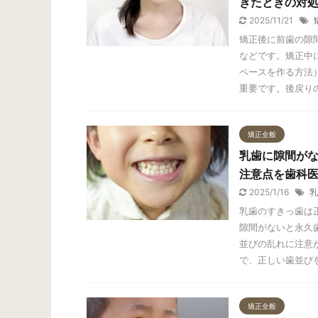
きたときの対
2025/11/21
矯正後に前歯の隙
などです。矯正中
ペースを作る方法
重要です。後戻り
矯正全般
乳歯に隙間が
注意点を歯科
2025/1/16
乳
乳歯のすきっ歯は
隙間がないと永久
並びの乱れに注意
で、正しい歯並び
矯正全般