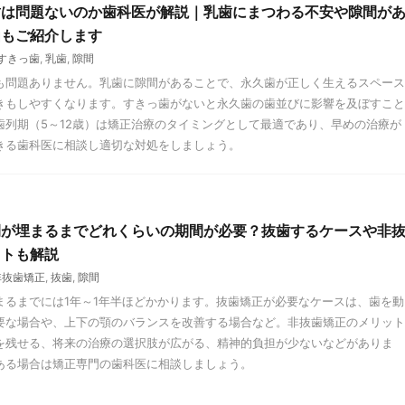
歯は問題ないのか歯科医が解説｜乳歯にまつわる不安や隙間が
由もご紹介します
すきっ歯
,
乳歯
,
隙間
も問題ありません。乳歯に隙間があることで、永久歯が正しく生えるスペース
きもしやすくなります。すきっ歯がないと永久歯の歯並びに影響を及ぼすこと
歯列期（5～12歳）は矯正治療のタイミングとして最適であり、早めの治療が
きる歯科医に相談し適切な対処をしましょう。
間が埋まるまでどれくらいの期間が必要？抜歯するケースや非
ットも解説
非抜歯矯正
,
抜歯
,
隙間
まるまでには1年～1年半ほどかかります。抜歯矯正が必要なケースは、歯を動
要な場合や、上下の顎のバランスを改善する場合など。非抜歯矯正のメリット
を残せる、将来の治療の選択肢が広がる、精神的負担が少ないなどがありま
ある場合は矯正専門の歯科医に相談しましょう。