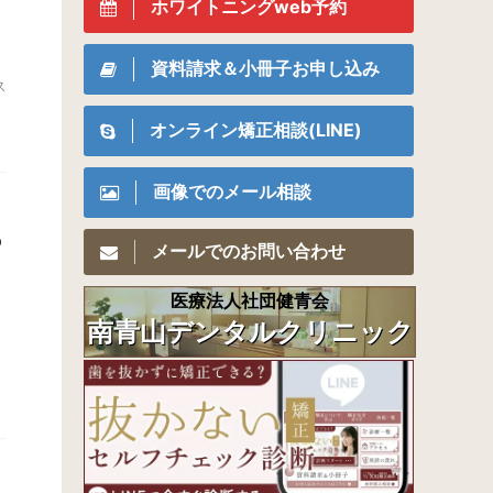
ホワイトニングweb予約
資料請求＆小冊子お申し込み
ス
オンライン矯正相談(LINE)
画像でのメール相談
の
メールでのお問い合わせ
医療法人社団健青会
南青山デンタルクリニック