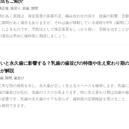
処法もご紹介
矯正後
,
後戻り
,
前歯
,
隙間
間があく原因は、保定装置の装着不足、噛み合わせの深さ、抜歯の影響、舌癖
に隙間があく場合もありますが、それは歯が移動している過程やIPR（歯間に
）によるものです。予防法として保定装置をしっかり使い、舌癖を治すことが
の場合は早めに歯科医に相談しましょう。
ないと永久歯に影響する？乳歯の歯並びの特徴や生え変わり期
医が解説
歯
,
隙間
,
歯並び
正常な顎の成長を示し、永久歯が正しく生えるスペースを確保します。乳歯に
歯の歯並びが乱れ、虫歯のリスクが高まります。特に生え変わり期は虫歯や歯
が必要です。乳歯や永久歯のケアを怠らず、歯科医の定期検診を受けること
を維持できます。