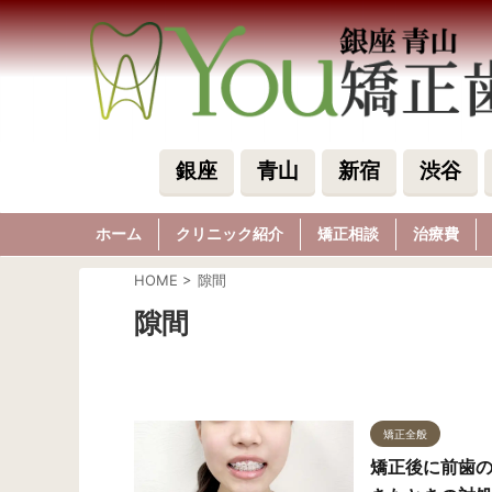
銀座
青山
新宿
渋谷
ホーム
クリニック紹介
矯正相談
治療費
HOME
>
隙間
隙間
矯正全般
矯正後に前歯