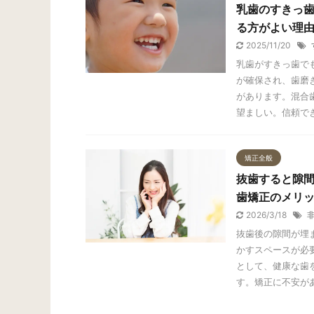
乳歯のすきっ
る方がよい理
2025/11/20
乳歯がすきっ歯で
が確保され、歯磨
があります。混合
望ましい。信頼で
矯正全般
抜歯すると隙
歯矯正のメリ
2026/3/18
抜歯後の隙間が埋
かすスペースが必
として、健康な歯
す。矯正に不安が