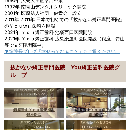
1990年 広島大学歯学部卒業
1992年 南青山デンタルクリニック開院
2001年 医療法人社団 健青会 設立
2011年 2011年 日本で初めての「抜かない矯正専門医院」
のＹｏｕ矯正歯科を開設
2021年 Ｙｏｕ矯正歯科 池袋西口医院開設
2021年 Ｙｏｕ矯正歯科 広島紙屋町医院開設（銀座、青山
等で９医院開院中）
▼総院長ブログ「幸せってなぁに？」もご覧ください。
抜かない矯正専門医院 You矯正歯科医院グ
ループ
銀座駅,有楽町駅から徒歩1分
外苑前駅から徒歩2分
TEL：03-3573-3106
TEL：03-3401-3101
銀座青山Ｙｏｕ矯正歯科
銀座青山Ｙｏｕ矯正歯科
銀座医院
青山医院
新宿駅から徒歩8分
渋谷駅駅から徒歩5分
TEL：03-5323-3106
TEL：03-5468-3016