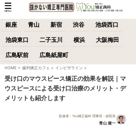
銀座
青山
新宿
渋谷
池袋西口
池袋東口
二子玉川
横浜
大阪梅田
広島駅前
広島紙屋町
HOME
>
歯列矯正カフェ
>
インビザライン
>
受け口のマウスピース矯正の効果を解説｜マ
ウスピースによる受け口治療のメリット・デ
メリットも紹介します
監修者：You矯正歯科 理事長・総院長
青山 健一