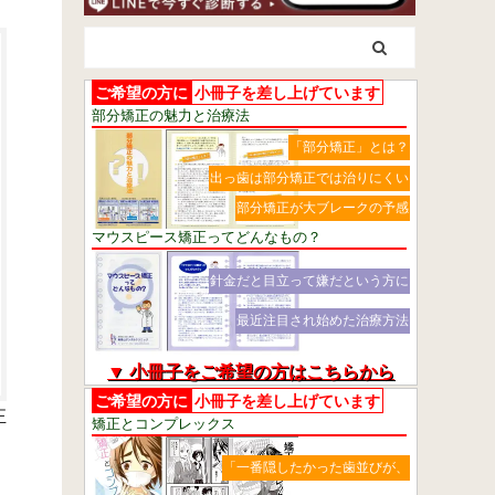
ご希望の方に
小冊子を差し上げています
部分矯正の魅力と治療法
「部分矯正」とは？
出っ歯は部分矯正では治りにくい
部分矯正が大ブレークの予感
マウスピース矯正ってどんなもの？
針金だと目立って嫌だという方に
最近注目され始めた治療方法
▼ 小冊子をご希望の方はこちらから
ご希望の方に
小冊子を差し上げています
正
矯正とコンプレックス
「一番隠したかった歯並びが、