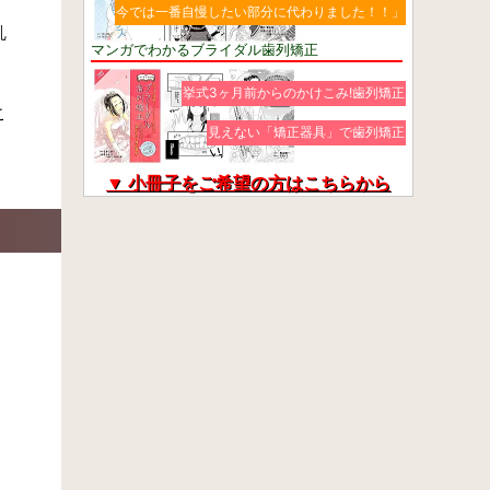
今では一番自慢したい部分に代わりました！！」
乱
マンガでわかるブライダル歯列矯正
挙式3ヶ月前からのかけこみ!歯列矯正
こ
見えない「矯正器具」で歯列矯正
▼ 小冊子をご希望の方はこちらから