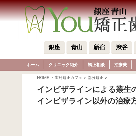
銀座
青山
新宿
渋谷
ホーム
クリニック紹介
矯正相談
治療費
HOME
>
歯列矯正カフェ
>
部分矯正
>
インビザラインによる叢生
インビザライン以外の治療