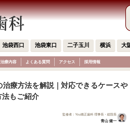
池袋西口
池袋東口
二子玉川
横浜
大
治療内容
よくある質問
アクセス
採用情報
の治療方法を解説｜対応できるケースや
方法もご紹介
監修者：You矯正歯科 理事長・総院長
青山 健一