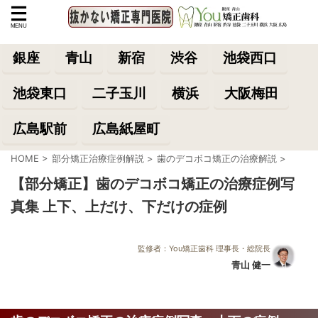
銀座
青山
新宿
渋谷
池袋西口
池袋東口
二子玉川
横浜
大阪梅田
広島駅前
広島紙屋町
HOME
>
部分矯正治療症例解説
>
歯のデコボコ矯正の治療解説
>
【部分矯正】歯のデコボコ矯正の治療症例写
真集 上下、上だけ、下だけの症例
監修者：You矯正歯科 理事長・総院長
青山 健一