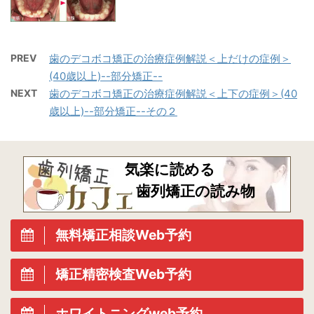
PREV
歯のデコボコ矯正の治療症例解説＜上だけの症例＞
(40歳以上)--部分矯正--
NEXT
歯のデコボコ矯正の治療症例解説＜上下の症例＞(40
歳以上)--部分矯正--その２
気楽に読める
歯列矯正の読み物
無料矯正相談Web予約
矯正精密検査Web予約
ホワイトニングweb予約