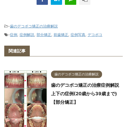
-
歯のデコボコ矯正の治療解説
-
症例
,
症例解説
,
部分矯正
,
前歯矯正
,
症例写真
,
デコボコ
関連記事
歯のデコボコ矯正の治療解説
歯のデコボコ矯正の治療症例解説
上下の症例(20歳から39歳まで)
【部分矯正】