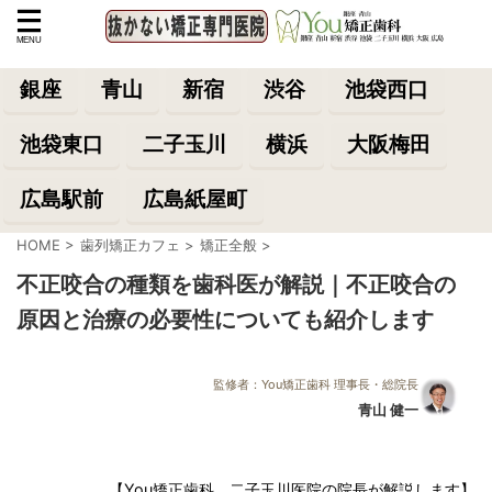
銀座
青山
新宿
渋谷
池袋西口
池袋東口
二子玉川
横浜
大阪梅田
広島駅前
広島紙屋町
HOME
>
歯列矯正カフェ
>
矯正全般
>
不正咬合の種類を歯科医が解説｜不正咬合の
原因と治療の必要性についても紹介します
監修者：You矯正歯科 理事長・総院長
青山 健一
【You矯正歯科 二子玉川医院の院長が解説します】