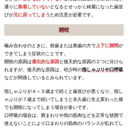
通りに
装着していない
となるとせっかく綺麗になった歯並
びが
元に戻ってしまう
ため注意が必要です。
開咬
噛み合わせのときに、前歯または奥歯の方で
上下に隙間
が
できてしまう症状のことです。
開咬の原因は
遺伝的な原因
と後天的な原因の２つに分けら
れますが、後天的な原因は、幼少時の
指しゃぶり
や
口呼吸
などが関係しているとみられています。
指しゃぶりが４～５歳まで続くと歯並びが悪くなり、指し
ゃぶりが７歳まで続いてしまうと永久歯に生え変わった後
でも開咬になってしまう場合が多いです。
口呼吸の場合は、唇まわりや頬の筋肉などを正常な状態で
使えないことにより口まわりの筋肉のバランスが乱れてし