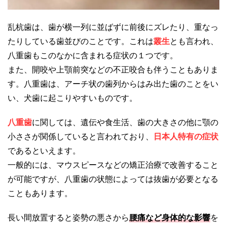
乱杭歯は、歯が横一列に並ばずに前後にズレたり、重なっ
たりしている歯並びのことです。これは
叢生
とも言われ、
八重歯もこのなかに含まれる症状の１つです。
また、開咬や上顎前突などの不正咬合も伴うこともありま
す。八重歯は、アーチ状の歯列からはみ出た歯のことをい
い、犬歯に起こりやすいものです。
八重歯
に関しては、遺伝や食生活、歯の大きさの他に顎の
小ささが関係していると言われており、
日本人特有の症状
であるといえます。
一般的には、マウスピースなどの矯正治療で改善すること
が可能ですが、八重歯の状態によっては抜歯が必要となる
こともあります。
長い間放置すると姿勢の悪さから
腰痛など身体的な影響
を