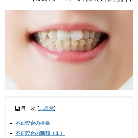
目 次
[
非表示
]
不正咬合の概要
不正咬合の種類（１）