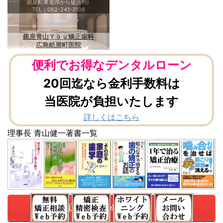
紙屋町東電停から徒歩1分
TEL：082-241-3106
銀座青山Ｙｏｕ矯正歯科
広島紙屋町医院
便利でお得なデンタルローン
20回迄なら金利手数料は
当医院が負担いたします
詳しくはこちら
理事長 青山健一著書一覧
無料矯正相談Web予約はこちら