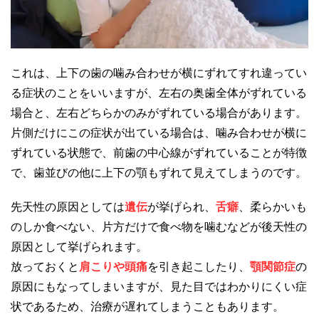
これは、上下の歯の噛み合わせが横にずれてすれ違ってい
る症状のことをいいますが、左右の奥歯全体がずれている
場合と、左右どちらかのみがずれている場合があります。
片側だけにこの症状が出ている場合は、噛み合わせが横に
ずれている状態で、前歯の中心線がずれていることが特徴
で、歯並びの他に上下の顎もずれて見えてしまうのです。
先天性の原因としては
遺伝
が挙げられ、
舌癖
、柔らかいも
のしか食べない、片方だけで食べ物を噛むなどが後天性の
原因として挙げられます。
放っておくと
肩こりや頭痛
を引き起こしたり、
顎関節症
の
原因にもなってしまいますが、見た目ではわかりにくい症
状であるため、治療が遅れてしまうこともあります。