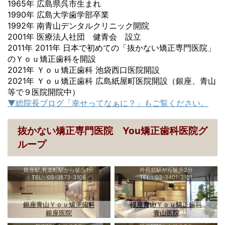
1965年 広島県呉市生まれ
1990年 広島大学歯学部卒業
1992年 南青山デンタルクリニック開院
2001年 医療法人社団 健青会 設立
2011年 2011年 日本で初めての「抜かない矯正専門医院」
のＹｏｕ矯正歯科を開設
2021年 Ｙｏｕ矯正歯科 池袋西口医院開設
2021年 Ｙｏｕ矯正歯科 広島紙屋町医院開設（銀座、青山
等で９医院開院中）
▼総院長ブログ「幸せってなぁに？」もご覧ください。
抜かない矯正専門医院 You矯正歯科医院グ
ループ
銀座駅,有楽町駅から徒歩1分
外苑前駅から徒歩2分
TEL：03-3573-3106
TEL：03-3401-3101
銀座青山Ｙｏｕ矯正歯科
銀座青山Ｙｏｕ矯正歯科
銀座医院
青山医院