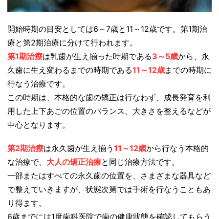
開始時期の目安としては6～7歳と11～12歳です。第1期治
療と第2期治療に分けて行われます。
第1期治療
は乳歯が生え揃った時期である
3～5歳
から、永
久歯に生え変わるまでの時期である
11～12歳
までの時期に
行なう治療です。
この時期は、本格的な歯の矯正は行なわず、成長発育を利
用した上下あごの位置のバランス、大きさを整えるなどが
中心となります。
第2期治療
は永久歯が生え揃う
11～12歳
から行なう本格的
な治療で、
大人の矯正治療
と同じ治療方法です。
一部またはすべての永久歯の位置を、さまざまな器具など
で整えていきますが、状態次第では手術を行なうこともあ
り得ます。
6歳までには1度歯科医院で歯の健康状態を確認してもらう