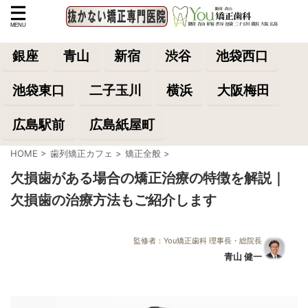
銀座
青山
新宿
渋谷
池袋西口
池袋東口
二子玉川
横浜
大阪梅田
広島駅前
広島紙屋町
HOME
>
歯列矯正カフェ
>
矯正全般
>
欠損歯がある場合の矯正治療の特徴を解説｜
欠損歯の治療方法もご紹介します
監修者：You矯正歯科 理事長・総院長
青山 健一