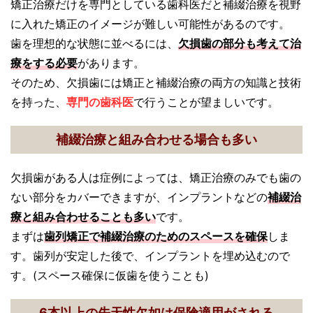
矯正治療だけを専門としている歯科医だと補綴治療を視野
に入れた矯正のイメージが難しい可能性があるのです。
歯を理想的な状態に並べるには、
欠損歯の部分も考えて治
療をする必要
があります。
そのため、欠損歯には矯正と補綴治療の両方の知識と技術
を持った、
専門の歯科医
で行うことが望ましいです。
補綴治療と組み合わせる場合も多い
欠損歯がある人は症例によっては、矯正治療のみでも歯の
ない部分をカバーできますが、インプラントなどの
補綴治
療と組み合わせることも多い
です。
まずは
歯列矯正で補綴治療のためのスペースを確保
しま
す。歯列が安定した後で、インプラントを埋め込むので
す。(スペース確保に仮歯を使うことも)
6本以上の先天性欠如は保険適用がされる