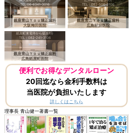
TEL:06-6341-3016
TEL：082-506-3106
銀座青山Ｙｏｕ矯正歯科
銀座青山Ｙｏｕ矯正歯科
大阪梅田医院
広島駅前医院
紙屋町東電停から徒歩1分
TEL：082-241-3106
銀座青山Ｙｏｕ矯正歯科
広島紙屋町医院
便利でお得なデンタルローン
20回迄なら金利手数料は
当医院が負担いたします
詳しくはこちら
理事長 青山健一著書一覧