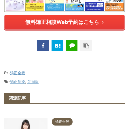
無料矯正相談Web予約はこちら
-
矯正全般
-
矯正治療
,
欠損歯
関連記事
矯正全般