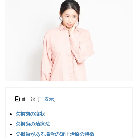
目 次
[
非表示
]
欠損歯の症状
欠損歯の治療法
欠損歯がある場合の矯正治療の特徴