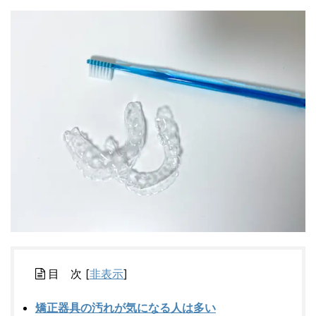
目 次
[
非表示
]
矯正器具の汚れが気になる人は多い