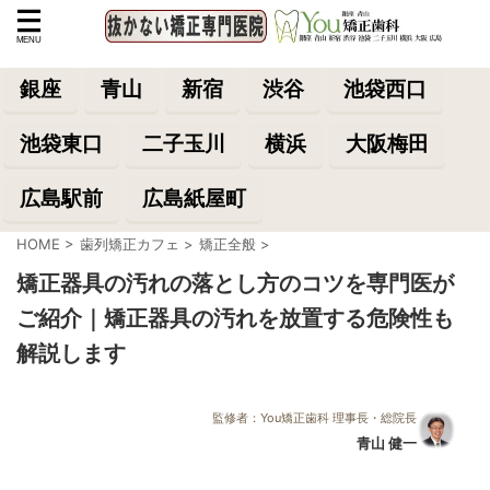
銀座
青山
新宿
渋谷
池袋西口
池袋東口
二子玉川
横浜
大阪梅田
広島駅前
広島紙屋町
HOME
>
歯列矯正カフェ
>
矯正全般
>
矯正器具の汚れの落とし方のコツを専門医が
ご紹介｜矯正器具の汚れを放置する危険性も
解説します
監修者：You矯正歯科 理事長・総院長
青山 健一