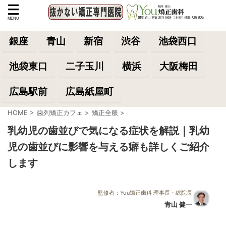
銀座
青山
新宿
渋谷
池袋西口
池袋東口
二子玉川
横浜
大阪梅田
広島駅前
広島紙屋町
HOME
>
歯列矯正カフェ
>
矯正全般
>
乳幼児の歯並びで気になる症状を解説｜乳幼
児の歯並びに影響を与える癖も詳しくご紹介
します
監修者：You矯正歯科 理事長・総院長
青山 健一