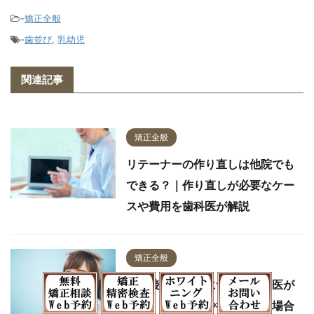
-
矯正全般
-
歯並び
,
乳幼児
関連記事
矯正全般
リテーナーの作り直しは他院でも
できる？｜作り直しが必要なケー
スや費用を歯科医が解説
矯正全般
矯正後の後戻りについて歯科医が
解説｜予防方法や後戻りした場合