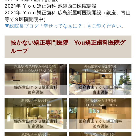
2021年 Ｙｏｕ矯正歯科 池袋西口医院開設
2021年 Ｙｏｕ矯正歯科 広島紙屋町医院開設（銀座、青山
等で９医院開院中）
▼総院長ブログ「幸せってなぁに？」もご覧ください。
抜かない矯正専門医院 You矯正歯科医院グ
ループ
銀座駅,有楽町駅から徒歩1分
外苑前駅から徒歩2分
TEL：03-3573-3106
TEL：03-3401-3101
銀座青山Ｙｏｕ矯正歯科
銀座青山Ｙｏｕ矯正歯科
銀座医院
青山医院
新宿駅から徒歩8分
渋谷駅駅から徒歩5分
TEL：03-5323-3106
TEL：03-5468-3016
銀座青山Ｙｏｕ矯正歯科
銀座青山Ｙｏｕ矯正歯科
新宿医院
渋谷医院
池袋駅から徒歩5分
池袋駅から徒歩3分